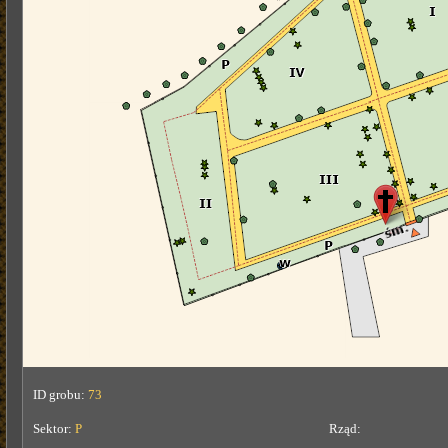
ID grobu:
73
Sektor:
P
Rząd: