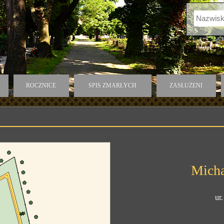
ROCZNICE
SPIS ZMARŁYCH
ZASŁUŻENI
Micha
ur