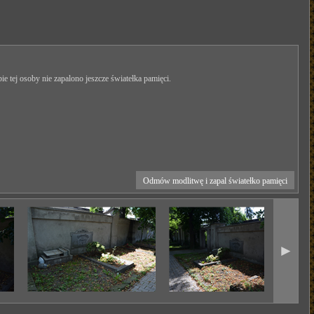
ie tej osoby nie zapalono jeszcze światełka pamięci.
Odmów modlitwę i zapal światełko pamięci
►