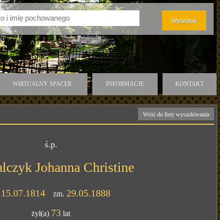
WIRTUALNY SPACER
INFORMACJE
KONTAKT
Wróć do listy wyszukiwania
ś.p.
lczyk Johanna Christine
15.07.1814
29.05.1888
.
zm.
73
żył(a)
lat