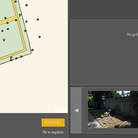
Na grob
◄
Leaflet
NAWIGUJ
Nr w rzędzie: