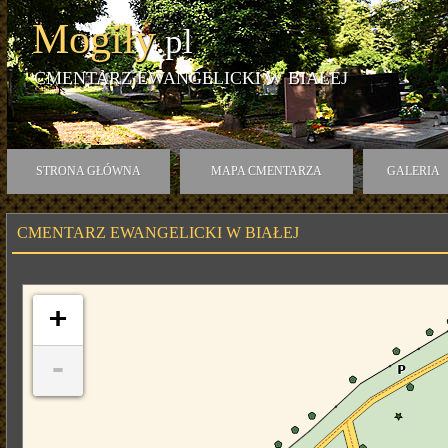
Mogiły
.pl
CMENTARZ EWANGELICKI W BIAŁEJ
STRONA GŁÓWNA
MAPA CMENTARZA
GALERIA
CMENTARZ EWANGELICKI W BIAŁEJ
+
-