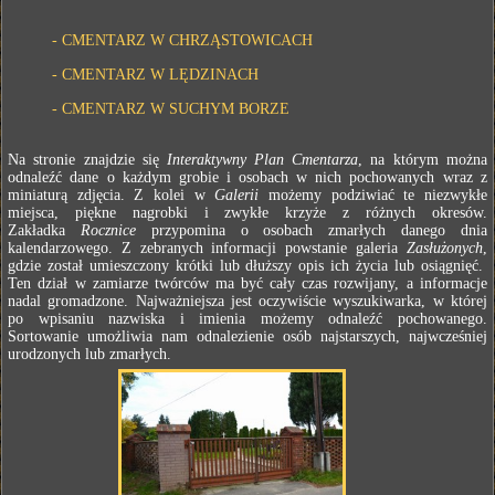
-
CMENTARZ W CHRZĄSTOWICACH
-
CMENTARZ W LĘDZINACH
-
CMENTARZ W SUCHYM BORZE
Na stronie znajdzie się
Interaktywny Plan Cmentarza
, na którym można
odnaleźć dane o każdym grobie i osobach w nich pochowanych wraz z
miniaturą zdjęcia. Z kolei w
Galerii
możemy podziwiać te niezwykłe
miejsca, piękne nagrobki i zwykłe krzyże z różnych okresów.
Zakładka
Rocznice
przypomina o osobach zmarłych danego dnia
kalendarzowego. Z zebranych informacji powstanie galeria
Zasłużonych
,
gdzie został umieszczony krótki lub dłuższy opis ich życia lub osiągnięć.
Ten dział w zamiarze twórców ma być cały czas rozwijany, a informacje
nadal gromadzone. Najważniejsza jest oczywiście wyszukiwarka, w której
po wpisaniu nazwiska i imienia możemy odnaleźć pochowanego.
Sortowanie umożliwia nam odnalezienie osób najstarszych, najwcześniej
urodzonych lub zmarłych.