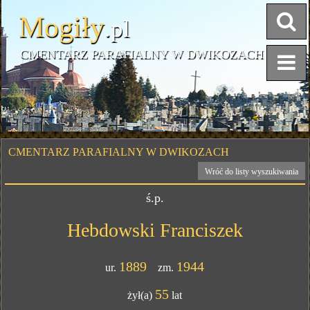
Mogiły
.pl
CMENTARZ PARAFIALNY W DWIKOZACH
CMENTARZ PARAFIALNY W DWIKOZACH
Wróć do listy wyszukiwania
ś.p.
Hebdowski Franciszek
1889
1944
ur.
zm.
55
żył(a)
lat