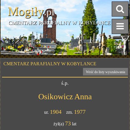
Mogiły
.pl
CMENTARZ PARAFIALNY W KOBYLANCE
CMENTARZ PARAFIALNY W KOBYLANCE
Wróć do listy wyszukiwania
ś.p.
Osikowicz Anna
1904
1977
ur.
zm.
73
żył(a)
lat