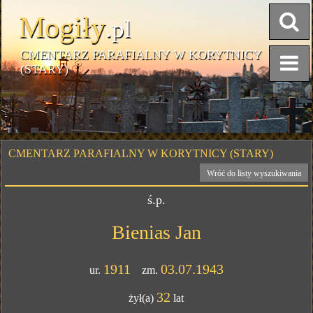
Mogiły
.pl
CMENTARZ PARAFIALNY W KORYTNICY
(STARY)
CMENTARZ PARAFIALNY W KORYTNICY (STARY)
Wróć do listy wyszukiwania
ś.p.
Bienias Jan
1911
03.07.1943
ur.
zm.
32
żył(a)
lat