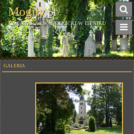
Mogiły
.pl
CMENTARZ EWANGELICKI W LIPNIKU
GALERIA