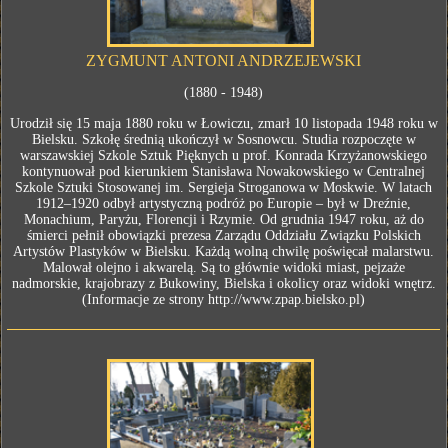
ZYGMUNT ANTONI ANDRZEJEWSKI
(1880 - 1948)
Urodził się 15 maja 1880 roku w Łowiczu, zmarł 10 listopada 1948 roku w
Bielsku. Szkołę średnią ukończył w Sosnowcu. Studia rozpoczęte w
warszawskiej Szkole Sztuk Pięknych u prof. Konrada Krzyżanowskiego
kontynuował pod kierunkiem Stanisława Nowakowskiego w Centralnej
Szkole Sztuki Stosowanej im. Sergieja Stroganowa w Moskwie. W latach
1912–1920 odbył artystyczną podróż po Europie – był w Dreźnie,
Monachium, Paryżu, Florencji i Rzymie. Od grudnia 1947 roku, aż do
śmierci pełnił obowiązki prezesa Zarządu Oddziału Związku Polskich
Artystów Plastyków w Bielsku. Każdą wolną chwilę poświęcał malarstwu.
Malował olejno i akwarelą. Są to głównie widoki miast, pejzaże
nadmorskie, krajobrazy z Bukowiny, Bielska i okolicy oraz widoki wnętrz.
(Informacje ze strony http://www.zpap.bielsko.pl)