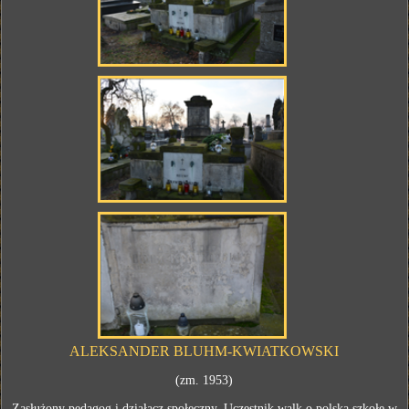
ALEKSANDER BLUHM-KWIATKOWSKI
(zm. 1953)
Zasłużony pedagog i działacz społeczny. Uczestnik walk o polską szkołę w