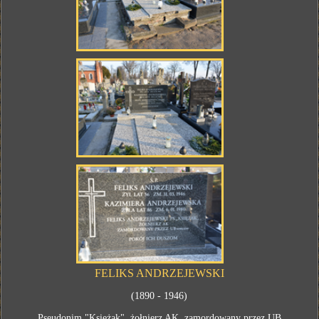
FELIKS ANDRZEJEWSKI
(1890 - 1946)
Pseudonim "Księżak", żołnierz AK, zamordowany przez UB