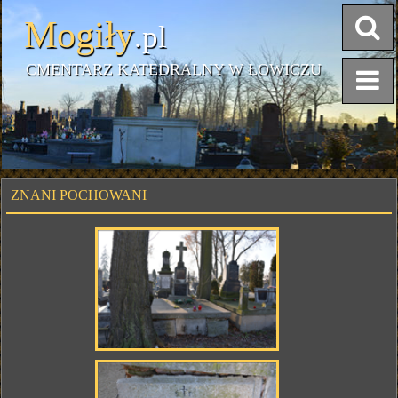
Mogiły
.pl
CMENTARZ KATEDRALNY W ŁOWICZU
ZNANI POCHOWANI