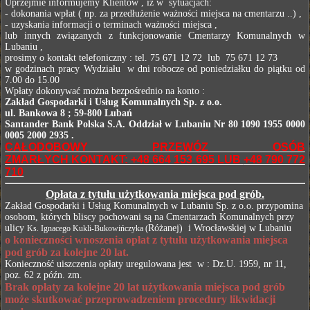
Uprzejmie informujemy Klientów , iż w sytuacjach:
- dokonania wpłat ( np. za przedłużenie ważności miejsca na cmentarzu ..) ,
- uzyskania informacji o terminach ważności miejsca ,
lub innych związanych z funkcjonowanie Cmentarzy Komunalnych w
Lubaniu ,
prosimy o kontakt telefoniczny : tel. 75 671 12 72 lub 75 671 12 73
w godzinach pracy Wydziału w dni robocze od poniedziałku do piątku od
7.00 do 15.00
Wpłaty dokonywać można bezpośrednio na konto :
Zakład Gospodarki i Usług Komunalnych Sp. z o.o.
ul. Bankowa 8 ; 59-800 Lubań
Santander Bank Polska S.A. Oddział w Lubaniu Nr 80 1090 1955 0000
0005 2000 2935 .
CAŁODOBOWY PRZEWÓZ OSÓB
ZMARŁYCH KONTAKT: +48 664 153 695 LUB
+48 790 772
710
Opłata z tytułu użytkowania miejsca pod grób.
Zakład Gospodarki i Usług Komunalnych w Lubaniu Sp. z o.o. przypomina
osobom, których bliscy pochowani są na Cmentarzach Komunalnych przy
ulicy
Różanej) i Wrocławskiej w Lubaniu
Ks. Ignacego Kukli-Bukowińczyka
(
o konieczności wnoszenia opłat z tytułu użytkowania miejsca
pod grób za kolejne 20 lat.
Konieczność uiszczenia opłaty uregulowana jest w : Dz.U. 1959, nr 11,
poz. 62 z późn. zm.
Brak opłaty za kolejne 20 lat użytkowania miejsca pod grób
może skutkować przeprowadzeniem procedury likwidacji