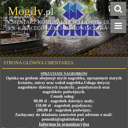
Mogiły
.pl
CMENTARZ KOMUNALNY W LUBANIU UL.
KS. IGNACEGO KUKLI- BUKOWIŃCZYKA
STRONA GŁÓWNA CMENTARZA
SPRZĄTANIE NAGROBKÓW
Opieka na grobem obejmuje mycie nagrobka, uprzątnięcie starych
kwiatów, zniczy oraz wokół nagrobka.Usługa dotyczy
nagrobków dziecięcych (małych) , pojedynczych oraz
nagrobków podwójnych.
Cennik usług:
80,00 zł - nagrobek dziecięcy mały;
150,00 zł - nagrobek pojedynczy;
200,00 zł - nagrobek podwójny;
Zachęcamy do składania zamówień pod adresem e-mail:
pomniki@zgiukluban.pl
Informacja organizacyjna