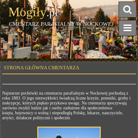
Mogiły
.pl
CMENTARZ PARAFIALNY W NOCKOWEJ
STRONA GŁÓWNA CMENTARZA
Najstarsze pochówki na cmentarzu parafialnym w Nockowej pochodzą z
roku 1883. O jego niezwykłości świadczą liczne krzyże, pomniki, groby i
inskrypcje, których piękno przykuwa uwagę. Na cmentarzu spoczywają
zarówno zwykli ludzie jak i osoby zasłużone dla społeczeństwa:
księża, bojownicy o wolną i niepodległą Polskę, lekarze, nauczyciele,
artyści, działacze polityczni i społeczni.