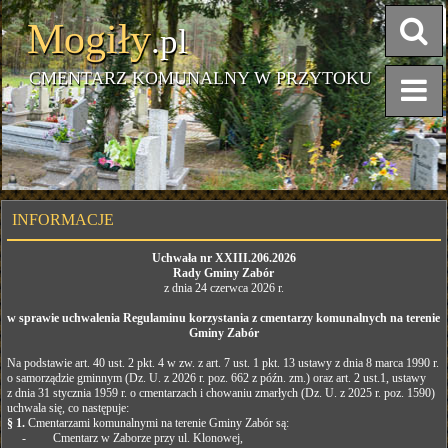
Mogiły
.pl
CMENTARZ KOMUNALNY W PRZYTOKU
INFORMACJE
Uchwała nr XXIII.206.2026
Rady Gminy Zabór
z dnia 24 czerwca 2026 r.
w sprawie uchwalenia Regulaminu korzystania z cmentarzy komunalnych na terenie
Gminy Zabór
Na podstawie art. 40 ust. 2 pkt. 4 w zw. z art. 7 ust. 1 pkt. 13 ustawy z dnia 8 marca 1990 r.
o samorządzie gminnym (Dz. U. z 2026 r. poz. 662 z późn. zm.) oraz art. 2 ust.1, ustawy
z dnia 31 stycznia 1959 r. o cmentarzach i chowaniu zmarłych (Dz. U. z 2025 r. poz. 1590)
uchwala się, co następuje:
§ 1.
Cmentarzami komunalnymi na terenie Gminy Zabór są:
- Cmentarz w Zaborze przy ul. Klonowej,