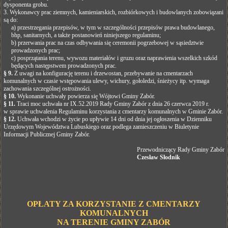
dysponenta grobu.
3. Wykonawcy prac ziemnych, kamieniarskich, rozbiórkowych i budowlanych zobowiązani
są do:
a) przestrzegania przepisów, w tym w szczególności przepisów prawa budowlanego,
bhp, sanitarnych, a także postanowień niniejszego regulaminu;
b) przerwania prac na czas odbywania się ceremonii pogrzebowej w sąsiedztwie
prowadzonych prac;
c) posprzątania terenu, wywozu materiałów i gruzu oraz naprawienia wszelkich szkód
będących następstwem prowadzonych prac.
§ 9.
Z uwagi na konfigurację terenu i drzewostan, przebywanie na cmentarzach
komunalnych w czasie wstępowania ulewy, wichury, gołoledzi, śnieżycy itp. wymaga
zachowania szczególnej ostrożności.
§ 10.
Wykonanie uchwały powierza się Wójtowi Gminy Zabór.
§ 11.
Traci moc uchwała nr IX.52.2019 Rady Gminy Zabór z dnia 26 czerwca 2019 r.
w sprawie uchwalenia Regulaminu korzystania z cmentarzy komunalnych w Gminie Zabór.
§ 12.
Uchwała wchodzi w życie po upływie 14 dni od dnia jej ogłoszenia w Dzienniku
Urzędowym Województwa Lubuskiego oraz podlega zamieszczeniu w Biuletynie
Informacji Publicznej Gminy Zabór.
Przewodniczący Rady Gminy Zabór
Czesław Słodnik
OPŁATY ZA KORZYSTANIE Z CMENTARZY
KOMUNALNYCH
NA TERENIE GMINY ZABÓR