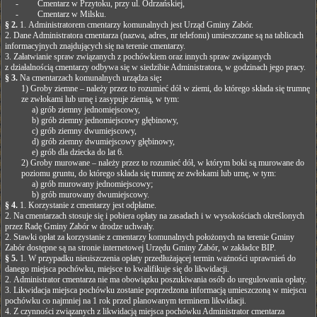
- Cmentarz w Przytoku, przy ul. Odrzańskiej,
- Cmentarz w Milsku.
§ 2.
1. Administratorem cmentarzy komunalnych jest Urząd Gminy Zabór.
2. Dane Administratora cmentarza (nazwa, adres, nr telefonu) umieszczane są na tablicach
informacyjnych znajdujących się na terenie cmentarzy.
3. Załatwianie spraw związanych z pochówkiem oraz innych spraw związanych
z działalnością cmentarzy odbywa się w siedzibie Administratora, w godzinach jego pracy.
§ 3.
Na cmentarzach komunalnych urządza się
:
1) Groby ziemne – należy przez to rozumieć dół w ziemi, do którego składa się trumnę
ze zwłokami lub urnę i zasypuje ziemią, w tym:
a) grób ziemny jednomiejscowy,
b) grób ziemny jednomiejscowy głębinowy,
c) grób ziemny dwumiejscowy,
d) grób ziemny dwumiejscowy głębinowy,
e) grób dla dziecka do lat 6.
2) Groby murowane – należy przez to rozumieć dół, w którym boki są murowane do
poziomu gruntu, do którego składa się trumnę ze zwłokami lub urnę, w tym:
a) grób murowany jednomiejscowy;
b) grób murowany dwumiejscowy.
§ 4.
1. Korzystanie z cmentarzy jest odpłatne.
2. Na cmentarzach stosuje się i pobiera opłaty na zasadach i w wysokościach określonych
przez Radę Gminy Zabór w drodze uchwały.
2. Stawki opłat za korzystanie z cmentarzy komunalnych położonych na terenie Gminy
Zabór dostępne są na stronie internetowej Urzędu Gminy Zabór, w zakładce BIP.
§ 5.
1. W przypadku nieuiszczenia opłaty przedłużającej termin ważności uprawnień do
danego miejsca pochówku, miejsce to kwalifikuje się do likwidacji.
2. Administrator cmentarza nie ma obowiązku poszukiwania osób do uregulowania opłaty.
3. Likwidacja miejsca pochówku zostanie poprzedzona informacją umieszczoną w miejscu
pochówku co najmniej na 1 rok przed planowanym terminem likwidacji.
4. Z czynności związanych z likwidacją miejsca pochówku Administrator cmentarza