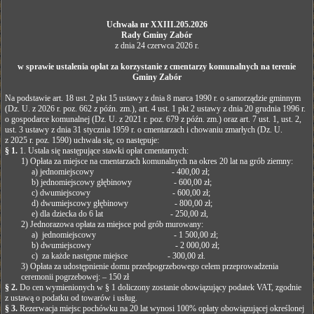
Uchwała nr XXIII.205.2026
Rady Gminy Zabór
z dnia 24 czerwca 2026 r.
w sprawie ustalenia opłat za korzystanie z cmentarzy komunalnych na terenie
Gminy Zabór
Na podstawie art. 18 ust. 2 pkt 15 ustawy z dnia 8 marca 1990 r. o samorządzie gminnym
(Dz. U. z 2026 r. poz. 662 z późn. zm.), art. 4 ust. 1 pkt 2 ustawy z dnia 20 grudnia 1996 r.
o gospodarce komunalnej (Dz. U. z 2021 r. poz. 679 z późn. zm.) oraz art. 7 ust. 1, ust. 2,
ust. 3 ustawy z dnia 31 stycznia 1959 r. o cmentarzach i chowaniu zmarłych (Dz. U.
z 2025 r. poz. 1590) uchwala się, co następuje:
§ 1.
1. Ustala się następujące stawki opłat cmentarnych:
1) Opłata za miejsce na cmentarzach komunalnych na okres 20 lat na grób ziemny:
a) jednomiejscowy - 400,00 zł;
b) jednomiejscowy głębinowy - 600,00 zł;
c) dwumiejscowy - 600,00 zł;
d) dwumiejscowy głębinowy - 800,00 zł;
e) dla dziecka do 6 lat - 250,00 zł,
2) Jednorazowa opłata za miejsce pod grób murowany:
a) jednomiejscowy - 1 500,00 zł;
b) dwumiejscowy - 2 000,00 zł;
c) za każde następne miejsce - 300,00 zł.
3) Opłata za udostępnienie domu przedpogrzebowego celem przeprowadzenia
ceremonii pogrzebowej: – 150 zł
§ 2.
Do cen wymienionych w § 1 doliczony zostanie obowiązujący podatek VAT, zgodnie
z ustawą o podatku od towarów i usług.
§ 3.
Rezerwacja miejsc pochówku na 20 lat wynosi 100% opłaty obowiązującej określonej