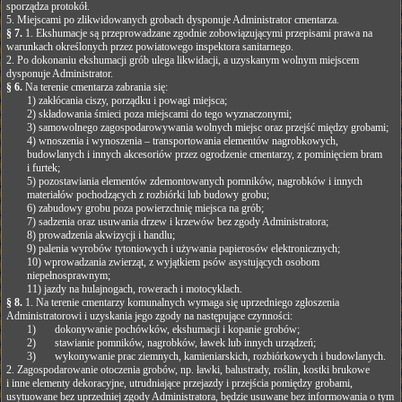
sporządza protokół.
5. Miejscami po zlikwidowanych grobach dysponuje Administrator cmentarza.
§ 7.
1. Ekshumacje są przeprowadzane zgodnie zobowiązującymi przepisami prawa na
warunkach określonych przez powiatowego inspektora sanitarnego.
2. Po dokonaniu ekshumacji grób ulega likwidacji, a uzyskanym wolnym miejscem
dysponuje Administrator.
§ 6.
Na terenie cmentarza zabrania się:
1) zakłócania ciszy, porządku i powagi miejsca;
2) składowania śmieci poza miejscami do tego wyznaczonymi;
3) samowolnego zagospodarowywania wolnych miejsc oraz przejść między grobami;
4) wnoszenia i wynoszenia – transportowania elementów nagrobkowych,
budowlanych i innych akcesoriów przez ogrodzenie cmentarzy, z pominięciem bram
i furtek;
5) pozostawiania elementów zdemontowanych pomników, nagrobków i innych
materiałów pochodzących z rozbiórki lub budowy grobu;
6) zabudowy grobu poza powierzchnię miejsca na grób;
7) sadzenia oraz usuwania drzew i krzewów bez zgody Administratora;
8) prowadzenia akwizycji i handlu;
9) palenia wyrobów tytoniowych i używania papierosów elektronicznych;
10) wprowadzania zwierząt, z wyjątkiem psów asystujących osobom
niepełnosprawnym;
11) jazdy na hulajnogach, rowerach i motocyklach.
§ 8.
1. Na terenie cmentarzy komunalnych wymaga się uprzedniego zgłoszenia
Administratorowi i uzyskania jego zgody na następujące czynności:
1) dokonywanie pochówków, ekshumacji i kopanie grobów;
2) stawianie pomników, nagrobków, ławek lub innych urządzeń;
3) wykonywanie prac ziemnych, kamieniarskich, rozbiórkowych i budowlanych.
2. Zagospodarowanie otoczenia grobów, np. ławki, balustrady, roślin, kostki brukowe
i inne elementy dekoracyjne, utrudniające przejazdy i przejścia pomiędzy grobami,
usytuowane bez uprzedniej zgody Administratora, będzie usuwane bez informowania o tym