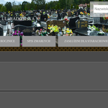
 UL. RADOMSKA
ROCZNICE
SPIS ZMARŁYCH
ZASŁUŻENI DLA STARACHOWI