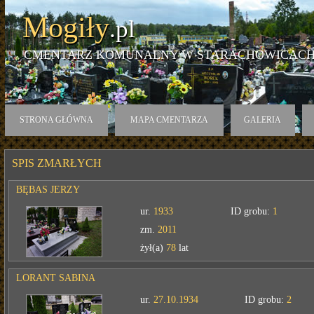
Mogiły
.pl
CMENTARZ KOMUNALNY W STARACHOWICACH
STRONA GŁÓWNA
MAPA CMENTARZA
GALERIA
SPIS ZMARŁYCH
BĘBAS JERZY
ur.
1933
ID grobu:
1
zm.
2011
żył(a)
78
lat
LORANT SABINA
ur.
27.10.1934
ID grobu:
2