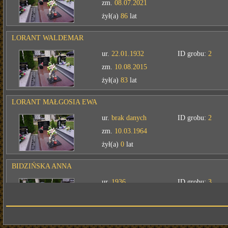
zm.
08.07.2021
żył(a)
86
lat
LORANT WALDEMAR
ur.
22.01.1932
ID grobu:
2
zm.
10.08.2015
żył(a)
83
lat
LORANT MAŁGOSIA EWA
ur.
brak danych
ID grobu:
2
zm.
10.03.1964
żył(a)
0
lat
BIDZIŃSKA ANNA
ur.
1936
ID grobu:
3
zm.
08.03.2012
żył(a)
76
lat