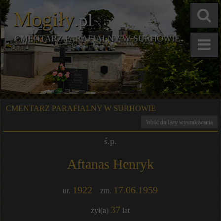
Mogiły
.pl
CMENTARZ PARAFIALNY W SURHOWIE
CMENTARZ PARAFIALNY W SURHOWIE
Wróć do listy wyszukiwania
ś.p.
Aftanas Henryk
1922
17.06.1959
ur.
zm.
37
żył(a)
lat