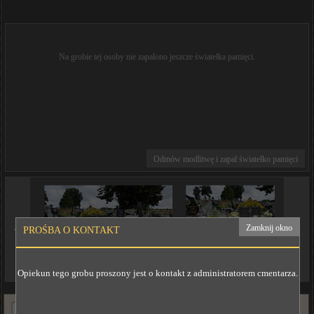
Na grobie tej osoby nie zapalono jeszcze światełka pamięci.
Odmów modlitwę i zapal światełko pamięci
◄
►
Zamknij okno
PROŚBA O KONTAKT
Opiekun tego grobu proszony jest o kontakt z administratorem cmentarza.