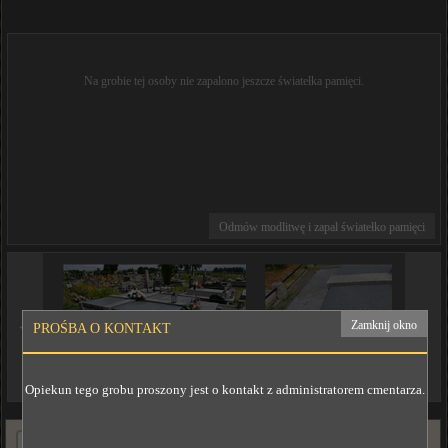
Na grobie tej osoby nie zapalono jeszcze światełka pamięci.
Odmów modlitwę i zapal światełko pamięci
◄
►
Zamknij okno
PROŚBA O KONTAKT
Opiekun tego grobu proszony jest o kontakt z administratorem cmentarza.