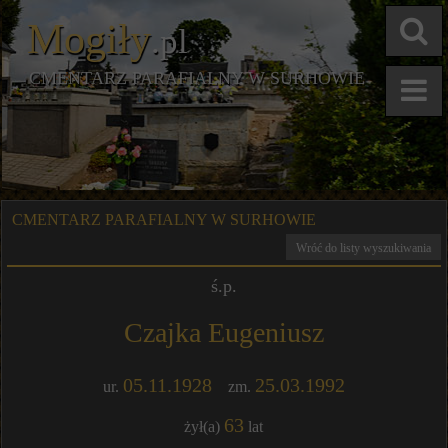
Mogiły
.pl
CMENTARZ PARAFIALNY W SURHOWIE
CMENTARZ PARAFIALNY W SURHOWIE
Wróć do listy wyszukiwania
ś.p.
Czajka Eugeniusz
05.11.1928
25.03.1992
ur.
zm.
63
żył(a)
lat