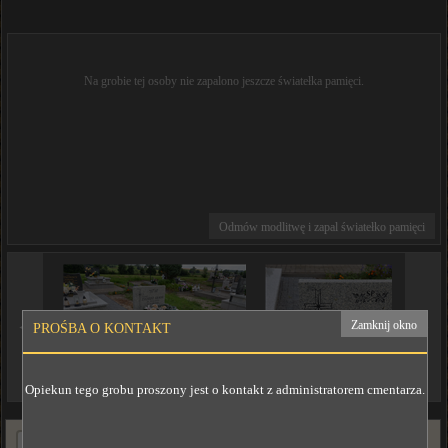
Na grobie tej osoby nie zapalono jeszcze światełka pamięci.
Odmów modlitwę i zapal światełko pamięci
◄
►
Zamknij okno
PROŚBA O KONTAKT
Opiekun tego grobu proszony jest o kontakt z administratorem cmentarza.