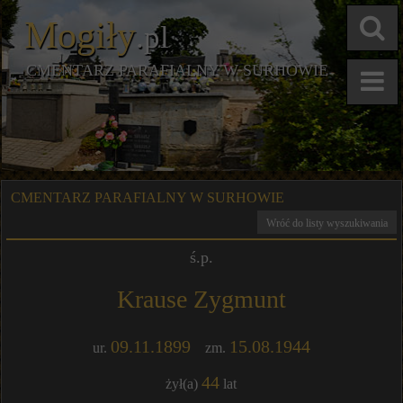
Mogiły
.pl
CMENTARZ PARAFIALNY W SURHOWIE
CMENTARZ PARAFIALNY W SURHOWIE
Wróć do listy wyszukiwania
ś.p.
Krause Zygmunt
09.11.1899
15.08.1944
ur.
zm.
44
żył(a)
lat