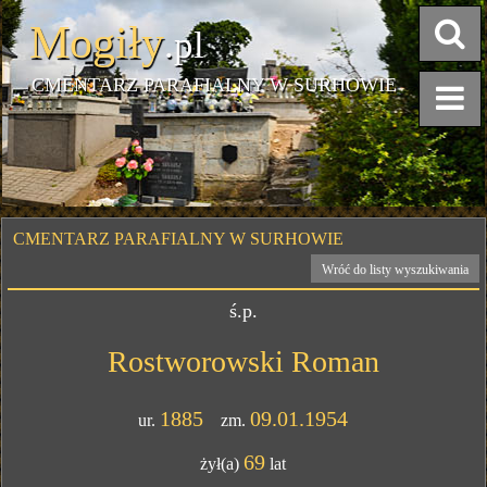
Mogiły
.pl
CMENTARZ PARAFIALNY W SURHOWIE
CMENTARZ PARAFIALNY W SURHOWIE
Wróć do listy wyszukiwania
ś.p.
Rostworowski Roman
1885
09.01.1954
ur.
zm.
69
żył(a)
lat