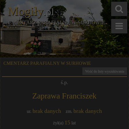
Mogiły
.pl
CMENTARZ PARAFIALNY W SURHOWIE
CMENTARZ PARAFIALNY W SURHOWIE
Wróć do listy wyszukiwania
ś.p.
Zaprawa Franciszek
brak danych
brak danych
ur.
zm.
15
żył(a)
lat