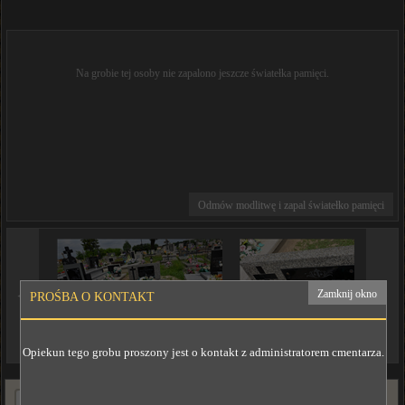
Na grobie tej osoby nie zapalono jeszcze światełka pamięci.
Odmów modlitwę i zapal światełko pamięci
◄
►
Zamknij okno
PROŚBA O KONTAKT
Opiekun tego grobu proszony jest o kontakt z administratorem cmentarza.