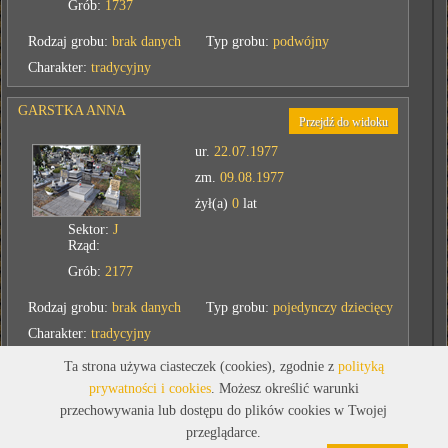
Grób:
1737
Rodzaj grobu:
brak danych
Typ grobu:
podwójny
Charakter:
tradycyjny
GARSTKA ANNA
Przejdź do widoku
ur.
22.07.1977
zm.
09.08.1977
żył(a)
0
lat
Sektor:
J
Rząd:
Grób:
2177
Rodzaj grobu:
brak danych
Typ grobu:
pojedynczy dziecięcy
Charakter:
tradycyjny
Ta strona używa ciasteczek (cookies), zgodnie z
polityką
GOTTFRYD STANISŁAWA
prywatności i cookies
. Możesz określić warunki
Przejdź do widoku
przechowywania lub dostępu do plików cookies w Twojej
ur.
1923
przeglądarce.
zm.
09.08.2015