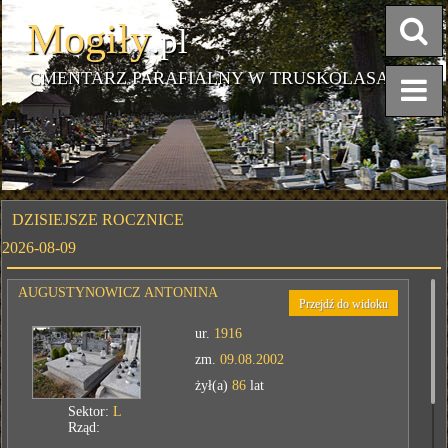
Mogiły
.pl
CMENTARZ PARAFIALNY W TRUSKOLASACH
DZISIEJSZE ROCZNICE
2026-08-09
AUGUSTYNOWICZ ANTONINA
Przejdź do widoku
ur.
1916
zm.
09.08.2002
żył(a)
86
lat
Sektor:
L
Rząd: