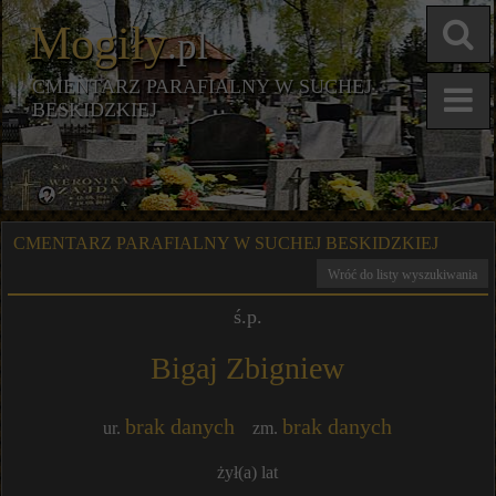
Mogiły
.pl
CMENTARZ PARAFIALNY W SUCHEJ
BESKIDZKIEJ
CMENTARZ PARAFIALNY W SUCHEJ BESKIDZKIEJ
Wróć do listy wyszukiwania
ś.p.
Bigaj Zbigniew
brak danych
brak danych
ur.
zm.
żył(a)
lat