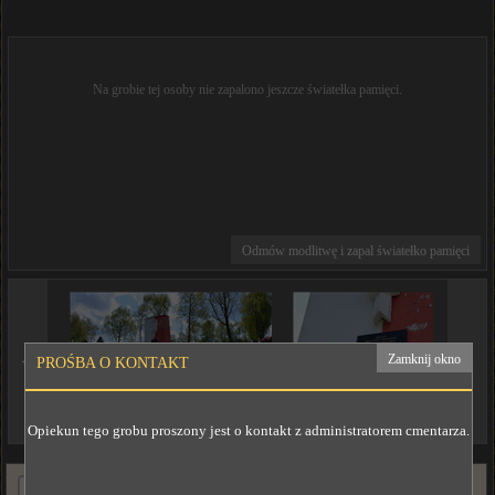
Na grobie tej osoby nie zapalono jeszcze światełka pamięci.
Odmów modlitwę i zapal światełko pamięci
◄
►
Zamknij okno
PROŚBA O KONTAKT
Opiekun tego grobu proszony jest o kontakt z administratorem cmentarza.