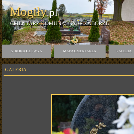
Mogiły
.pl
CMENTARZ KOMUNALNY W ZABORZE
STRONA GŁÓWNA
MAPA CMENTARZA
GALERIA
GALERIA