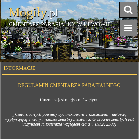
Mogiły
.pl
CMENTARZ PARAFIALNY W KLWOWIE
INFORMACJE
REGULAMIN CMENTARZA PARAFIALNEGO
Cmentarz jest miejscem świętym.
„Ciała zmarłych powinny być traktowane z szacunkiem i miłością
wypływającą z wiary i nadziei zmartwychwstania. Grzebanie zmarłych jest
uczynkiem miłosierdzia względem ciała”. (KKK 2300)