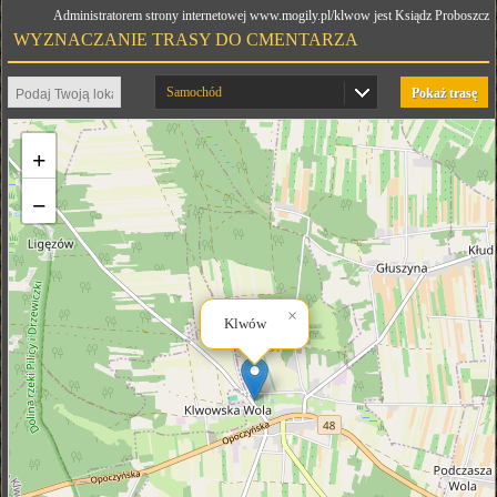
Administratorem strony internetowej www.mogily.pl/klwow jest Ksiądz Proboszcz
WYZNACZANIE TRASY DO CMENTARZA
Samochód
Pokaż trasę
+
−
×
Klwów