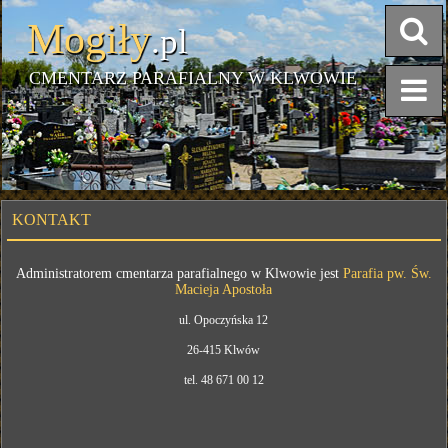
Mogiły
.pl
CMENTARZ PARAFIALNY W KLWOWIE
KONTAKT
Administratorem cmentarza parafialnego w Klwowie jest
Parafia pw. Św.
Macieja Apostoła
ul. Opoczyńska 12
26-415 Klwów
tel. 48 671 00 12