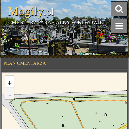
Mogiły
.pl
CMENTARZ PARAFIALNY W KLWOWIE
PLAN CMENTARZA
+
-